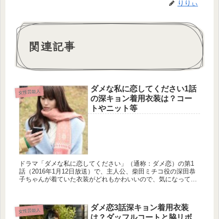
りりぃ
関連記事
ダメな私に恋してください1話
女性芸能人
の深キョン着用衣装は？コー
トやニット等
ドラマ「ダメな私に恋してください」（通称：ダメ恋）の第1
話（2016年1月12日放送）で、主人公、柴田ミチコ役の深田恭
子ちゃんが着ていた衣装がどれもかわいいので、気になってま
とめてみました(* 'ω')ﾉ ダメ恋の深田恭子衣装「水色のコート...
ダメ恋3話深キョン着用衣装
女性芸能人
は？ダッフルコートと脇リボ