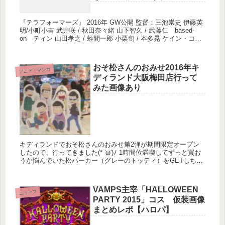
『テラフォーマーズ』 2016年 GW公開 監督：三池崇史 伊藤英
明/小町小吉 武井咲 / 秋田奈々緒 山下智久 / 武藤仁 based-
on ティン 山田孝之 / 蛭間一郎 小栗旬 / 本多晃 ケイン・コス
ギ / ゴッド・リー 菊地凛子 ...
おそ松さんのおみせ2016年キ
アニメ・マンガ
ディランド大阪梅田店行って
みた画像あり
キディランドでおそ松さんのおみせ第2弾が期間限定オープン
したので、行ってきました(* 'ω')ﾉ 1時間位満喫してずっと買お
うか悩んでいた松パーカー（グレーのトッティ）をGETしちゃ
いました♪ キディランド大阪梅田店のおそ松さんのおみせが
ど...
VAMPS主宰「HALLOWEEN
ニュース
PARTY 2015」コス 仮装画像
まとめレポ【ハロパ】