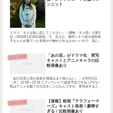
ンニット
ドラマ「ダメな私に恋してください」（通称：ダメ恋）の第3
話（2016年1月26日放送）で、主人公、柴田ミチコ役の深田恭
子ちゃんが着ていた衣装や小物がどれもかわいいので、気にな
っている人がたくさんいるみたいです。 私ももちろん気になっ
ているの...
「あの花」がドラマ化 実写
アニメ・マンガ
キャストとアニメキャラの比
較画像あり
「あの日見た花の名前を僕達はまだ知らない。」が9月21日
（月） 21:00～23:18 にフジテレビで放送予定ですね＼(^o^)／
私はアニメを観てボロ泣きした口なんですが、実写化するとい
うことですっごく気になっています！ 「あの花」の実写...
【速報】映画『テラフォーマ
アニメ・マンガ
ーズ』キャスト発表！豪華す
ぎる！比較画像あり