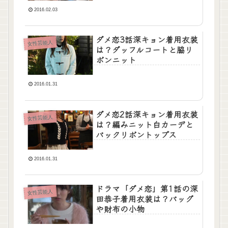
2016.02.03
ダメ恋3話深キョン着用衣装
女性芸能人
は？ダッフルコートと脇リ
ボンニット
2016.01.31
ダメ恋2話深キョン着用衣装
女性芸能人
は？編みニット白カーデと
バックリボントップス
2016.01.31
ドラマ「ダメ恋」第1話の深
女性芸能人
田恭子着用衣装は？バッグ
や財布の小物